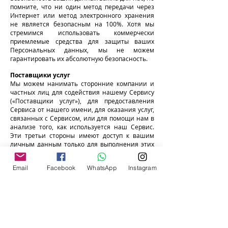
помните, что ни один метод передачи через
Интернет или метод электронного хранения
не является безопасным на 100%. Хотя мы
стремимся использовать коммерчески
приемлемые средства для защиты ваших
Персональных данных, мы не можем
гарантировать их абсолютную безопасность.
Поставщики услуг
Мы можем нанимать сторонние компании и
частных лиц для содействия нашему Сервису
(«Поставщики услуг»), для предоставления
Сервиса от нашего имени, для оказания услуг,
связанных с Сервисом, или для помощи нам в
анализе того, как используется наш Сервис.
Эти третьи стороны имеют доступ к вашим
личным данным только для выполнения этих
задач от нашего имени и обязаны не
раскрывать и не использовать их для каких-
Email
Facebook
WhatsApp
Instagram
либо других целей.
Ссылки на другие сайты
Наш Сервис может содержать ссылки на
другие сайты, которыми мы не управляем.
Если вы нажмете на стороннюю ссылку, вы
будете перенаправлены на сайт этой третьей