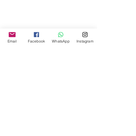
Email
Facebook
WhatsApp
Instagram
Home
Blog
Message us via Code
Expertise
Sectors
Contact Us
About
Privacy Policy
Terms and Conditions