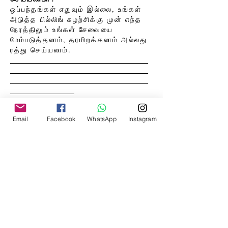
ஒப்பந்தங்கள் எதுவும் இல்லை, உங்கள்
அடுத்த பில்லிங் சுழற்சிக்கு முன் எந்த
நேரத்திலும் உங்கள் சேவையை
மேம்படுத்தலாம், தரமிறக்கலாம் அல்லது
ரத்து செய்யலாம்.
பயணத் திட்டங்களுக்கு உதவ முடியுமா?
ஆம்! பயணத் திட்டமிடல், விமானம் /
Email
Facebook
WhatsApp
Instagram
ஹோட்டல் முன்பதிவு முதல் விரும்பிய
இடத்தில் கூட்டங்களைத் திட்டமிடுதல்
மற்றும் திட்டமிடுதல் மற்றும் சரியான
நேரத்தில் பயணத் திட்ட
நினைவூட்டல்களை வழங்குதல் வரை,
பயண தொடர்பான அனைத்து
பணிகளையும் நாங்கள் கையாள முடியும்.