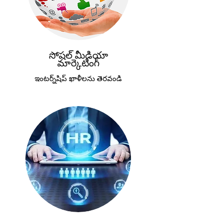
సోషల్ మీడియా
మార్కెటింగ్
ఇంటర్న్‌షిప్ ఖాళీలను తెరవండి