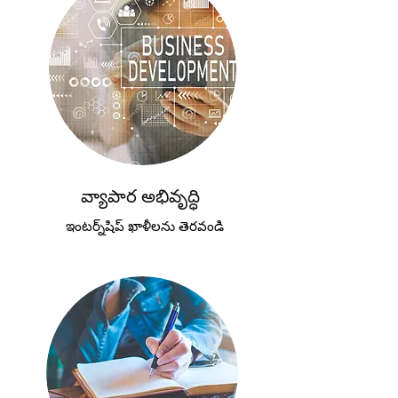
వ్యాపార అభివృద్ధి
ఇంటర్న్‌షిప్ ఖాళీలను తెరవండి