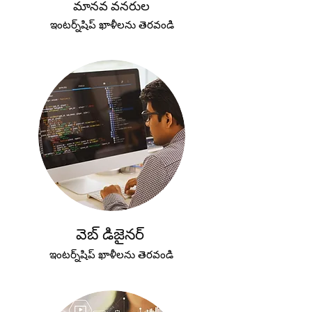
మానవ వనరుల
ఇంటర్న్‌షిప్ ఖాళీలను తెరవండి
వెబ్ డిజైనర్
ఇంటర్న్‌షిప్ ఖాళీలను తెరవండి