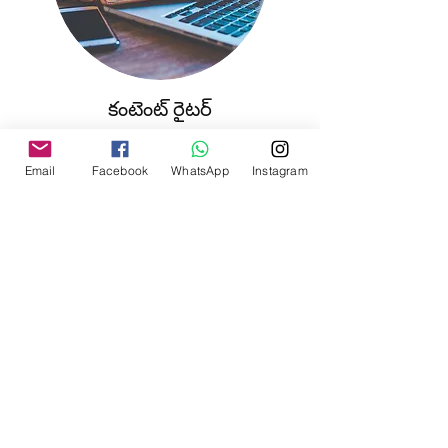
కంటెంట్ రైటర్
ఇంటర్న్‌షిప్ ఖాళీలను తెరవండి
Email
Facebook
WhatsApp
Instagram
విపణి పరిశోధన