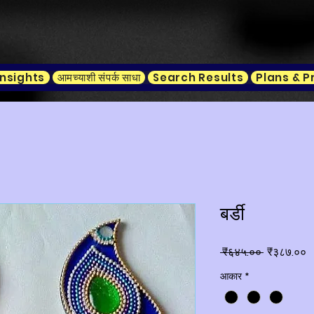
Insights
आमच्याशी संपर्क साधा
Search Results
Plans & P
बर्डी
Regular
S
 ₹६४५.०० 
₹३८७.००
Price
P
आकार
*