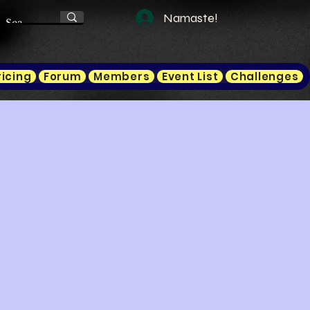
Namaste!
ricing
Forum
Members
Event List
Challenges
ale
rice