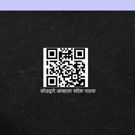
कोडद्वारे आम्हाला संदेश पाठवा